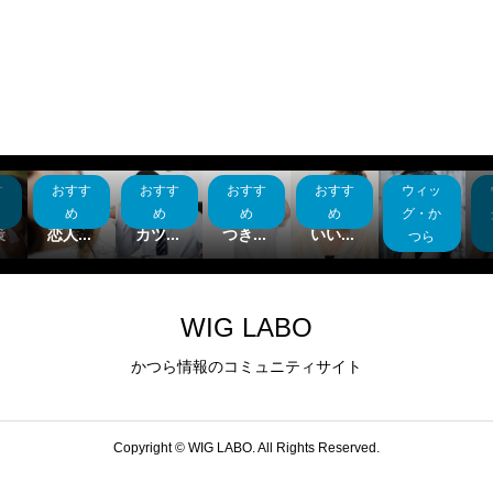
ッ
ウィッ
おすす
おすす
おすす
おすす
用
今だか
ツヤツ
ヘアー
コロナ
ッ
ら出来
ヤ艶髪
ドネー
ウィル
髪の花
か
グ・か
め
め
め
め
..
るス...
の作...
ショ...
スと...
粉対策
ら
つら
WIG LABO
かつら情報のコミュニティサイト
Copyright ©
WIG LABO. All Rights Reserved.