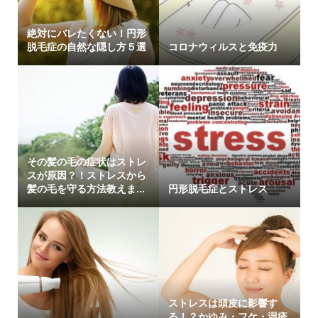
絶対にバレたくない！円形
脱毛症の自然な隠し方５選
コロナウィルスと免疫力
その髪の毛の症状はストレ
スが原因？！ストレスから
髪の毛を守る方法教えま...
円形脱毛症とストレス
ストレスは頭皮に影響す
る！？かゆみ・フケ・湿疹