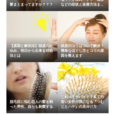
髪まとまってますか？？？
などの症状と改善方法ま...
【原因と解決法】頭皮のか
頭皮のコリはコレで解決！
ゆみ、明日から出来る対処
簡単なほぐし方とコリの原
法とは
因を教えます
これってヤバイ！？多くの
脱毛症に悩む恋人の髪を剃
若い女性が気になる『つむ
った男性、自らも剃髪する
じとハゲ』の見分け方