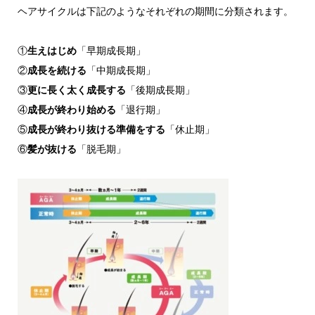
ヘアサイクルは下記のようなそれぞれの期間に分類されます。
①
生えはじめ
「早期成長期」
②
成長を続ける
「中期成長期」
③
更に長く太く成長する
「後期成長期」
④
成長が終わり始める
「退行期」
⑤
成長が終わり抜ける準備をする
「休止期」
⑥
髪が抜ける
「脱毛期」