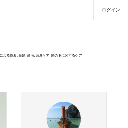
ログイン
による悩み
,
白髪
,
薄毛
,
頭皮ケア
,
髪の毛に関するケア