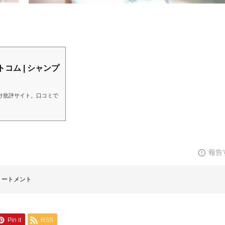
コム | シャンプ
け批評サイト。口コミで
報告
リートメント
Pin it
RSS