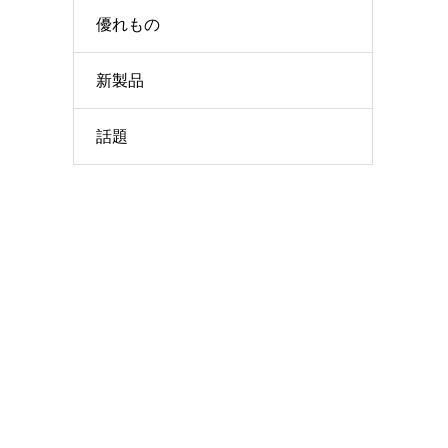
優れもの
新製品
話題