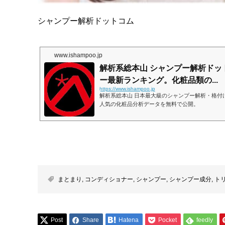
シャンプー解析ドットコム
www.ishampoo.jp
解析系総本山 シャンプー解析ドット
ー最新ランキング。化粧品類の...
https://www.ishampoo.jp
解析系総本山 日本最大級のシャンプー解析・格付
人気の化粧品分析データを無料で公開。
まとまり
,
コンディショナー
,
シャンプー
,
シャンプー成分
,
ト
Post
Share
Hatena
Pocket
feedly