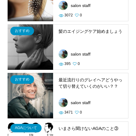
salon staff
3072
0
おすすめ
髪のエイジングケア始めましょう
salon staff
395
0
おすすめ
最近流行りのグレイヘアどうやっ
て切り替えていくのがいい？？
salon staff
3471
0
AGAについて
いまさら聞けないAGAのこと③