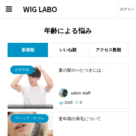
WIG LABO
ログイン
年齢による悩み
新着順
いいね順
アクセス数順
おすすめ
夏の髪のべたつきには…
salon staff
1026
0
ウィッグ・かつら
更年期の薄毛について