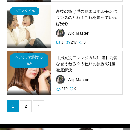
ヘアスタイル
産後の抜け毛の原因はホルモンバ
ランスの乱れ！これを知っていれ
ば安心
Wig Master
1
247
0
ヘアケアに関する
【男女別アレンジ方法11選】前髪
悩み
なぜうねる？うねりの原因&対策
徹底解決
Wig Master
370
0
1
2
