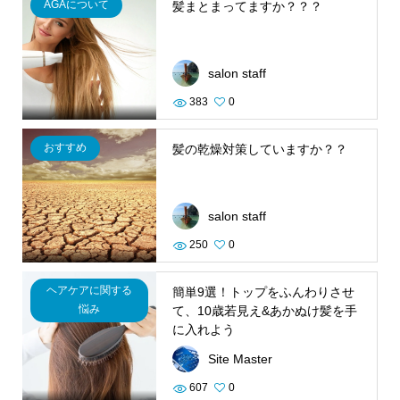
AGAについて
髪まとまってますか？？？
salon staff
383
0
おすすめ
髪の乾燥対策していますか？？
salon staff
250
0
ヘアケアに関する
簡単9選！トップをふんわりさせ
悩み
て、10歳若見え&あかぬけ髪を手
に入れよう
Site Master
607
0