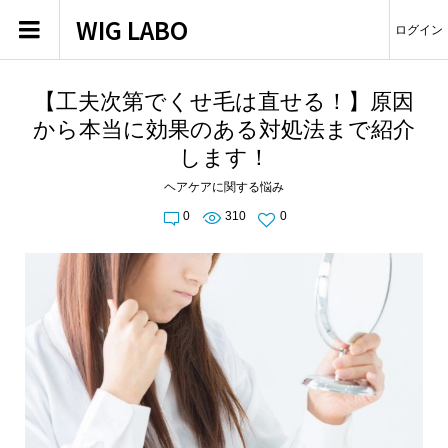
WIG LABO
ログイン
【工夫次第でくせ毛は直せる！】原因
から本当に効果のある対処法まで紹介
します！
ヘアケアに関する悩み
0
310
0