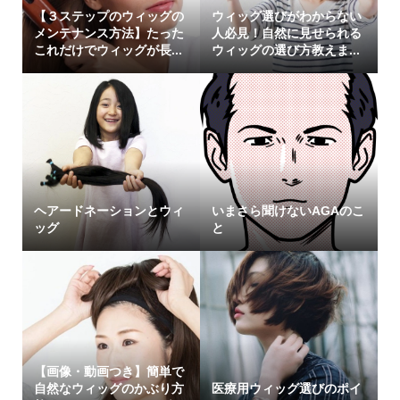
【３ステップのウィッグの
ウィッグ選びがわからない
メンテナンス方法】たった
人必見！自然に見せられる
これだけでウィッグが長...
ウィッグの選び方教えま...
ヘアードネーションとウィ
いまさら聞けないAGAのこ
ッグ
と
【画像・動画つき】簡単で
自然なウィッグのかぶり方
医療用ウィッグ選びのポイ