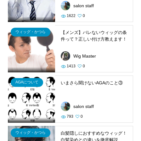
salon staff
1622
0
ウィッグ・かつら
【メンズ】バレないウィッグの条
件って？正しい付け方教えます！
Wig Master
1413
0
AGAについて
いまさら聞けないAGAのこと③
salon staff
793
0
ウィッグ・かつら
白髪隠しにおすすめなウィッグ！
白髪染めとの違いを徹底解説