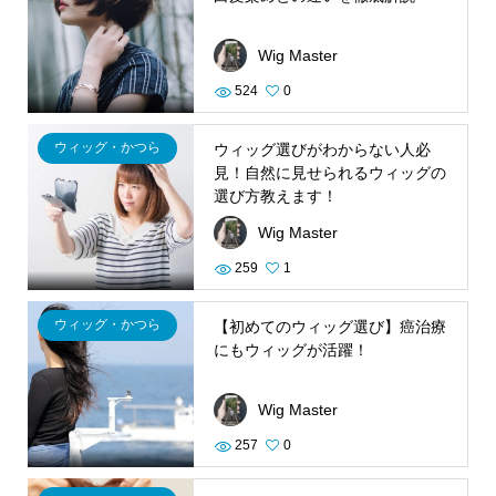
Wig Master
524
0
ウィッグ・かつら
ウィッグ選びがわからない人必
見！自然に見せられるウィッグの
選び方教えます！
Wig Master
259
1
ウィッグ・かつら
【初めてのウィッグ選び】癌治療
にもウィッグが活躍！
Wig Master
257
0