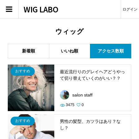
WIG LABO
ログイン
ウィッグ
新着順
いいね順
アクセス数順
おすすめ
最近流行りのグレイヘアどうやっ
て切り替えていくのがいい？？
salon staff
3475
0
おすすめ
男性の髪型、カツラはあり？な
し？