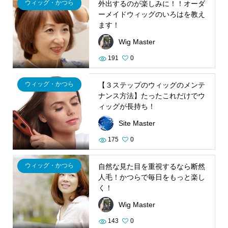
ウィッグ・かつら
外出するのが楽しみに！！オーダ
ーメイドウィッグのいろはを教え
ます！
Wig Master
191
0
ウィッグ・かつら
【３ステップのウィッグのメンテ
ナンス方法】たったこれだけでウ
ィッグが長持ち！
Site Master
175
0
ウィッグ・かつら
自然な見た目を重視するなら断然
人毛！かつらで毎日をもっと楽し
く！
Wig Master
143
0