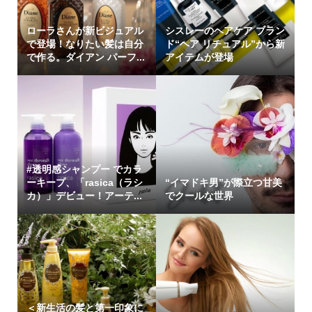
ローラさんが新ビジュアル
シスレーのヘアケア ブラン
で登場！なりたい髪は自分
ド“ヘア リチュアル”から新
で作る。ダイアン パーフ...
アイテムが登場
#透明感シャンプー でカラ
ーキープ、「rasica（ラシ
“イマドキ男”が際立つ甘美
カ）」デビュー！アーテ...
でクールな世界
＜新生活の髪と第一印象に