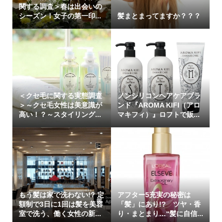
関する調査＞春は出会いの
シーズン！女子の第一印...
髪まとまってますか？？？
＜クセ毛に関する実態調査
ノンシリコンヘアケアブラ
＞～クセ毛女性は美意識が
ンド『AROMA KIFI（アロ
高い！？～スタイリング...
マキフィ）』ロフトで販...
もう髪は家で洗わない!? 定
アフター5充実の秘密は
額制で3日に1回は髪を美容
「髪」にあり!? ツヤ・香
室で洗う、働く女性の新...
り・まとまり…“髪に自信...