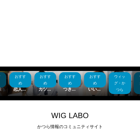
す
おすす
おすす
おすす
おすす
ウィッ
脱毛症
男性の
夏の髪
男性に
医療用
花
に悩む
髪型、
のべた
ウケの
ウィッ
め
め
め
め
グ・か
策
恋人...
カツ...
つき...
いい...
グ選...
つら
WIG LABO
かつら情報のコミュニティサイト