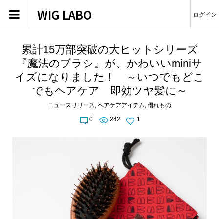
WIG LABO
ログイン
累計15万部突破の大ヒットシリーズ
『魔法のブラシ』が、かわいいminiサ
イズになりました！ ～いつでもどこ
でもヘアケア 即効ツヤ髪に～
ニュースリリース
,
ヘアケアアイテム
,
優れもの
0
242
1