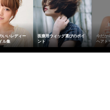
のいいレディー
医療用ウィッグ選びのポイ
今だか
イル集
ント
ヘアト